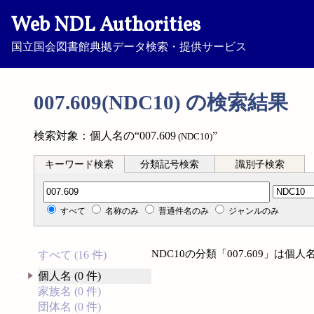
Web NDL Authorities
国立国会図書館典拠データ検索・提供サービス
007.609(NDC10) の検索結果
検索対象：個人名の“007.609
”
(NDC10)
キーワード検索
分類記号検索
識別子検索
分類記号検索
すべて
名称のみ
普通件名のみ
ジャンルのみ
NDC10の分類「007.609」は
すべて (16 件)
個人名 (0 件)
家族名 (0 件)
団体名 (0 件)