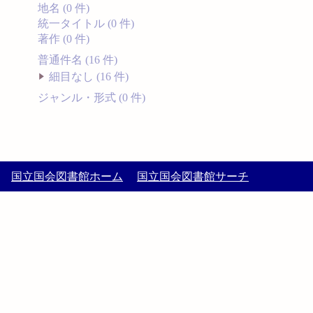
地名 (0 件)
統一タイトル (0 件)
著作 (0 件)
普通件名 (16 件)
細目なし (16 件)
ジャンル・形式 (0 件)
国立国会図書館ホーム
国立国会図書館サーチ