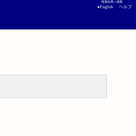
検索結果へ移動
▸
English
ヘルプ