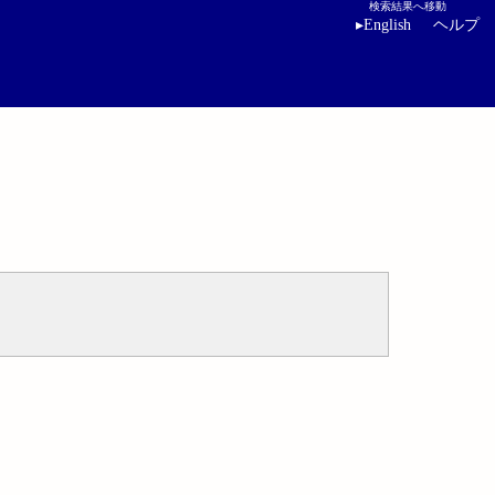
検索結果へ移動
▸
English
ヘルプ