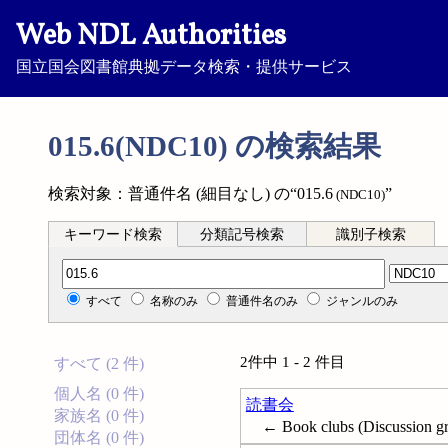
Web NDL Authorities
国立国会図書館典拠データ検索・提供サービス
015.6(NDC10) の検索結果
検索対象：普通件名 (細目なし) の“015.6
”
(NDC10)
キーワード検索
分類記号検索
識別子検索
分類記号検索
すべて
名称のみ
普通件名のみ
ジャンルのみ
2件中 1 - 2 件目
すべて (2 件)
個人名 (0 件)
読書会
家族名 (0 件)
← Book clubs (Discussion gr
団体名 (0 件)