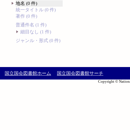
地名 (0 件)
統一タイトル (0 件)
著作 (0 件)
普通件名 (1 件)
細目なし (1 件)
ジャンル・形式 (0 件)
国立国会図書館ホーム
国立国会図書館サーチ
Copyright © Nationa