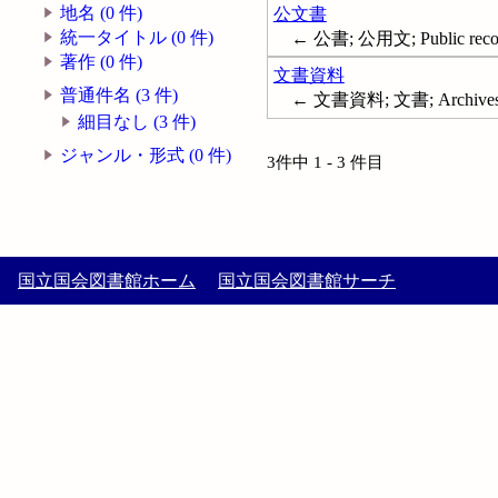
地名 (0 件)
公文書
統一タイトル (0 件)
← 公書; 公用文; Public reco
著作 (0 件)
文書資料
普通件名 (3 件)
← 文書資料; 文書; Archive
細目なし (3 件)
ジャンル・形式 (0 件)
3件中 1 - 3 件目
国立国会図書館ホーム
国立国会図書館サーチ