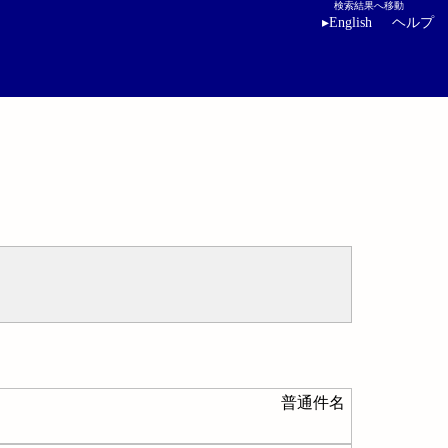
検索結果へ移動
▸
English
ヘルプ
普通件名