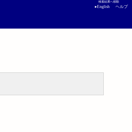
検索結果へ移動
▸
English
ヘルプ