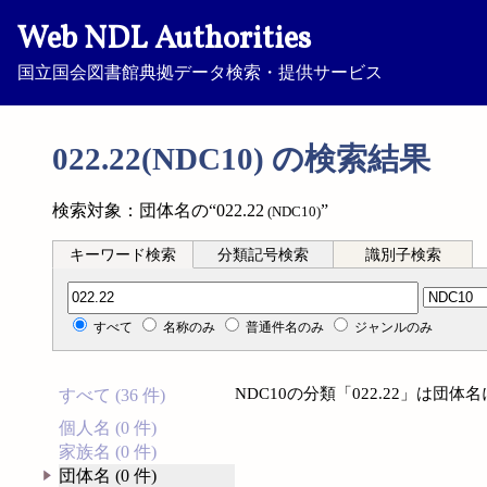
Web NDL Authorities
国立国会図書館典拠データ検索・提供サービス
022.22(NDC10) の検索結果
検索対象：団体名の“022.22
”
(NDC10)
キーワード検索
分類記号検索
識別子検索
分類記号検索
すべて
名称のみ
普通件名のみ
ジャンルのみ
NDC10の分類「022.22」は団
すべて (36 件)
個人名 (0 件)
家族名 (0 件)
団体名 (0 件)