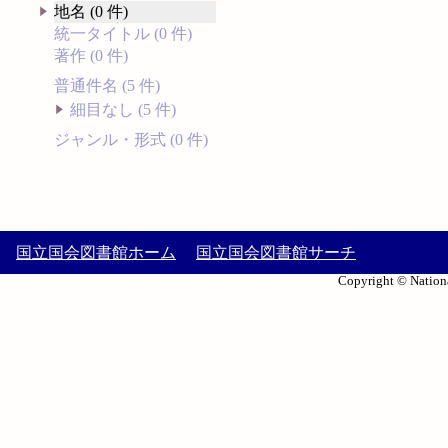
地名 (0 件)
統一タイトル (0 件)
著作 (0 件)
普通件名 (5 件)
細目なし (5 件)
ジャンル・形式 (0 件)
国立国会図書館ホーム
国立国会図書館サーチ
Copyright © Nationa