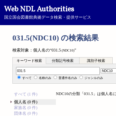
Web NDL Authorities
国立国会図書館典拠データ検索・提供サービス
031.5(NDC10) の検索結果
検索対象：個人名の“031.5
”
(NDC10)
キーワード検索
分類記号検索
識別子検索
分類記号検索
すべて
名称のみ
普通件名のみ
ジャンルのみ
NDC10の分類「031.5」は個
すべて (1 件)
個人名 (0 件)
家族名 (0 件)
団体名 (0 件)