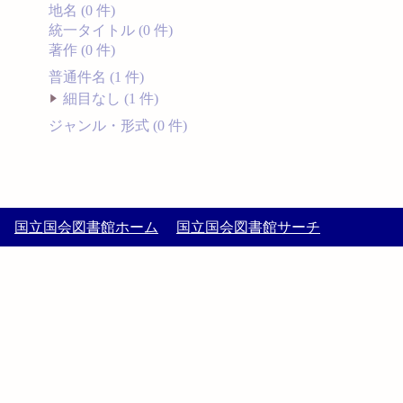
地名 (0 件)
統一タイトル (0 件)
著作 (0 件)
普通件名 (1 件)
細目なし (1 件)
ジャンル・形式 (0 件)
国立国会図書館ホーム
国立国会図書館サーチ