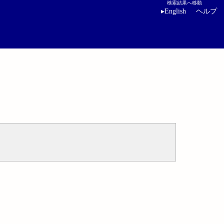
検索結果へ移動
▸
English
ヘルプ