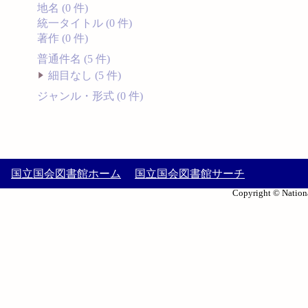
地名 (0 件)
統一タイトル (0 件)
著作 (0 件)
普通件名 (5 件)
細目なし (5 件)
ジャンル・形式 (0 件)
国立国会図書館ホーム
国立国会図書館サーチ
Copyright © Nationa