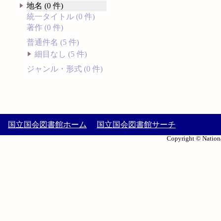
地名 (0 件)
統一タイトル (0 件)
著作 (0 件)
普通件名 (5 件)
細目なし (5 件)
ジャンル・形式 (0 件)
国立国会図書館ホーム
国立国会図書館サーチ
Copyright © Nationa