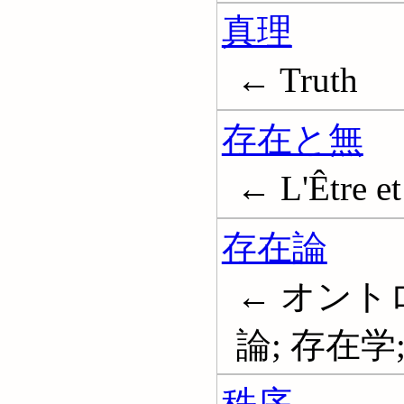
真理
← Truth
存在と無
← L'Être et
存在論
← オント
論; 存在学; 
秩序