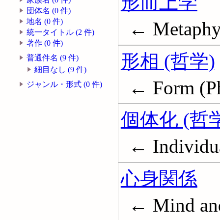
形而上学
団体名 (0 件)
地名 (0 件)
← Metaphy
統一タイトル (2 件)
著作 (0 件)
形相 (哲学)
普通件名 (9 件)
細目なし (9 件)
← Form (Ph
ジャンル・形式 (0 件)
個体化 (哲学
← Individu
心身関係
← Mind an