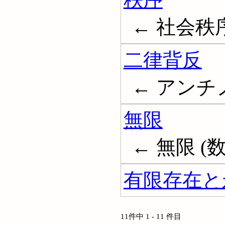
← 社会秩序; O
二律背反
← アンチノミ
無限
← 無限 (数学
有限存在と
11件中 1 - 11 件目