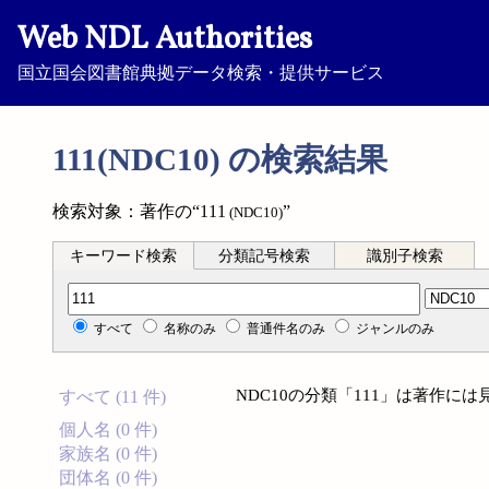
Web NDL Authorities
国立国会図書館典拠データ検索・提供サービス
111(NDC10) の検索結果
検索対象：著作の“111
”
(NDC10)
キーワード検索
分類記号検索
識別子検索
分類記号検索
すべて
名称のみ
普通件名のみ
ジャンルのみ
NDC10の分類「111」は著作に
すべて (11 件)
個人名 (0 件)
家族名 (0 件)
団体名 (0 件)