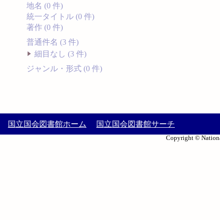
地名 (0 件)
統一タイトル (0 件)
著作 (0 件)
普通件名 (3 件)
細目なし (3 件)
ジャンル・形式 (0 件)
国立国会図書館ホーム
国立国会図書館サーチ
Copyright © Nationa