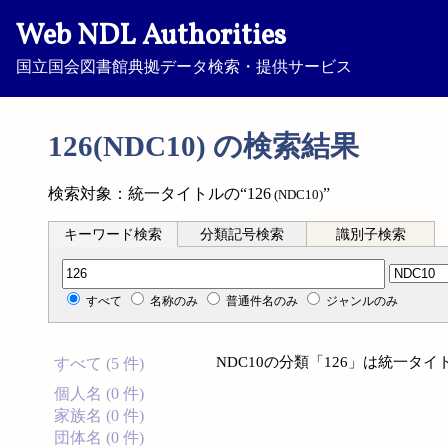
Web NDL Authorities
国立国会図書館典拠データ検索・提供サービス
126(NDC10) の検索結果
検索対象：統一タイトルの“126
”
(NDC10)
キーワード検索
分類記号検索
識別子検索
分類記号検索
すべて
名称のみ
普通件名のみ
ジャンルのみ
NDC10の分類「126」は統一タ
すべて (5 件)
個人名 (0 件)
家族名 (0 件)
団体名 (0 件)