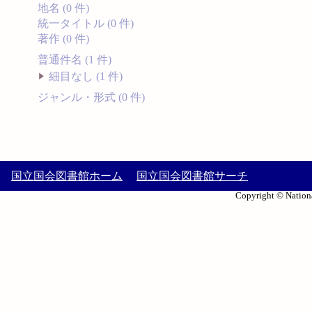
地名 (0 件)
統一タイトル (0 件)
著作 (0 件)
普通件名 (1 件)
細目なし (1 件)
ジャンル・形式 (0 件)
国立国会図書館ホーム
国立国会図書館サーチ
Copyright © Nationa