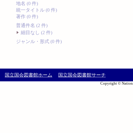
地名 (0 件)
統一タイトル (0 件)
著作 (0 件)
普通件名 (2 件)
細目なし (2 件)
ジャンル・形式 (0 件)
国立国会図書館ホーム
国立国会図書館サーチ
Copyright © Nationa