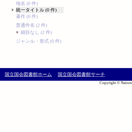
地名 (0 件)
統一タイトル (0 件)
著作 (0 件)
普通件名 (2 件)
細目なし (2 件)
ジャンル・形式 (0 件)
国立国会図書館ホーム
国立国会図書館サーチ
Copyright © Nationa