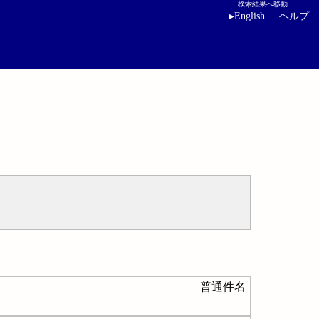
検索結果へ移動
▸
English
ヘルプ
普通件名