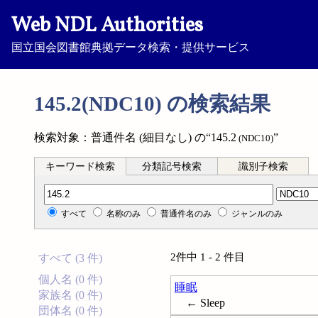
Web NDL Authorities
国立国会図書館典拠データ検索・提供サービス
145.2(NDC10) の検索結果
検索対象：普通件名 (細目なし) の“145.2
”
(NDC10)
キーワード検索
分類記号検索
識別子検索
分類記号検索
すべて
名称のみ
普通件名のみ
ジャンルのみ
2件中 1 - 2 件目
すべて (3 件)
個人名 (0 件)
睡眠
家族名 (0 件)
← Sleep
団体名 (0 件)