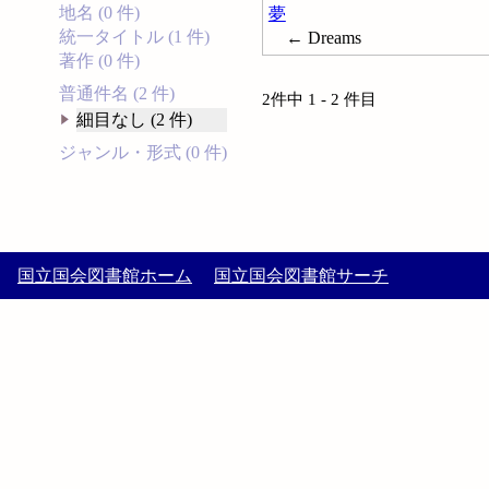
地名 (0 件)
夢
統一タイトル (1 件)
← Dreams
著作 (0 件)
普通件名 (2 件)
2件中 1 - 2 件目
細目なし (2 件)
ジャンル・形式 (0 件)
国立国会図書館ホーム
国立国会図書館サーチ