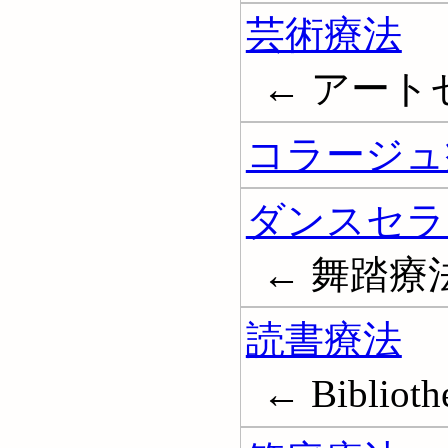
芸術療法
← アートセラ
コラージュ
ダンスセラ
← 舞踏療法; 
読書療法
← Biblioth