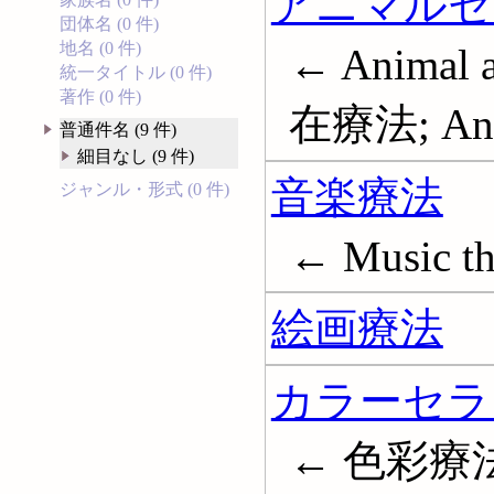
アニマルセ
団体名 (0 件)
地名 (0 件)
← Animal 
統一タイトル (0 件)
著作 (0 件)
在療法; Anim
普通件名 (9 件)
細目なし (9 件)
音楽療法
ジャンル・形式 (0 件)
← Music th
絵画療法
カラーセラ
← 色彩療法; C