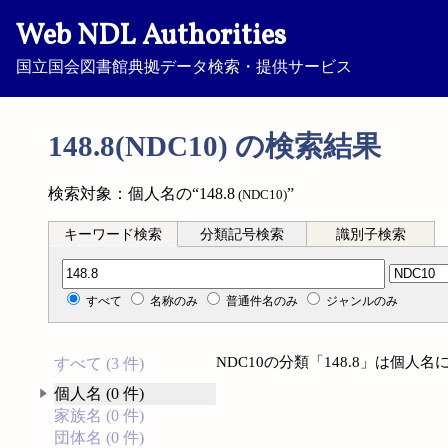
Web NDL Authorities
国立国会図書館典拠データ検索・提供サービス
148.8(NDC10) の検索結果
検索対象：個人名の“148.8
”
(NDC10)
キーワード検索
分類記号検索
識別子検索
分類記号検索
すべて
名称のみ
普通件名のみ
ジャンルのみ
NDC10の分類「148.8」は個
すべて (3 件)
個人名 (0 件)
家族名 (0 件)
団体名 (0 件)