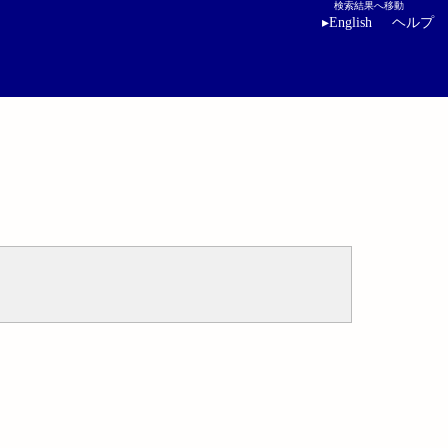
検索結果へ移動
▸
English
ヘルプ