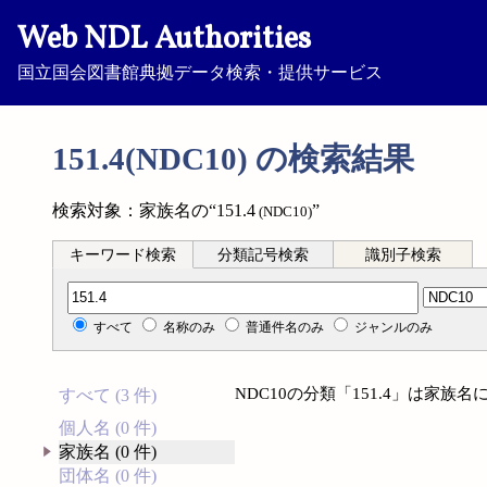
Web NDL Authorities
国立国会図書館典拠データ検索・提供サービス
151.4(NDC10) の検索結果
検索対象：家族名の“151.4
”
(NDC10)
キーワード検索
分類記号検索
識別子検索
分類記号検索
すべて
名称のみ
普通件名のみ
ジャンルのみ
NDC10の分類「151.4」は家
すべて (3 件)
個人名 (0 件)
家族名 (0 件)
団体名 (0 件)