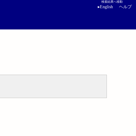
検索結果へ移動
▸
English
ヘルプ