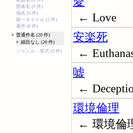
愛
団体名 (0 件)
地名 (0 件)
← Love
統一タイトル (2 件)
著作 (0 件)
安楽死
普通件名 (20 件)
細目なし (20 件)
← Euthanas
ジャンル・形式 (0 件)
嘘
← Deception
環境倫理
← 環境倫理学;