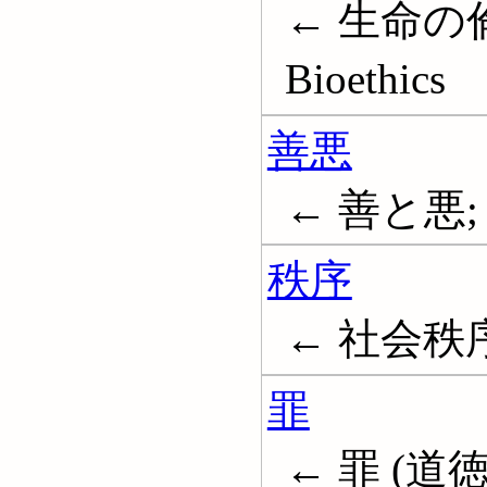
← 生命の
Bioethics
善悪
← 善と悪; 悪;
秩序
← 社会秩序; O
罪
← 罪 (道徳);