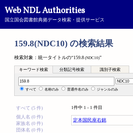
Web NDL Authorities
国立国会図書館典拠データ検索・提供サービス
159.8(NDC10) の検索結果
検索対象：統一タイトルの“159.8
”
(NDC10)
キーワード検索
分類記号検索
識別子検索
分類記号検索
すべて
名称のみ
普通件名のみ
ジャンルのみ
1件中 1 - 1 件目
すべて (5 件)
個人名 (0 件)
定本国民座右銘
家族名 (0 件)
団体名 (0 件)