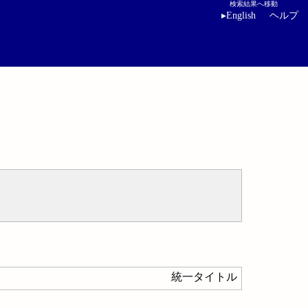
検索結果へ移動
▸
English
ヘルプ
統一タイトル