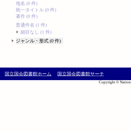
地名 (0 件)
統一タイトル (0 件)
著作 (0 件)
普通件名 (1 件)
細目なし (1 件)
ジャンル・形式 (0 件)
国立国会図書館ホーム
国立国会図書館サーチ
Copyright © Nationa