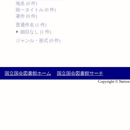
地名 (0 件)
統一タイトル (0 件)
著作 (0 件)
普通件名 (1 件)
細目なし (1 件)
ジャンル・形式 (0 件)
国立国会図書館ホーム
国立国会図書館サーチ
Copyright © Nationa