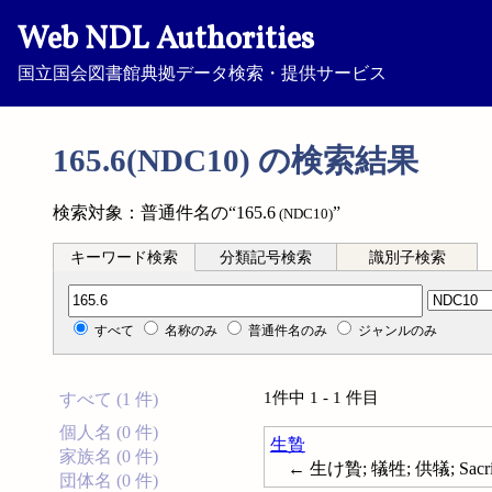
Web NDL Authorities
国立国会図書館典拠データ検索・提供サービス
165.6(NDC10) の検索結果
検索対象：普通件名の“165.6
”
(NDC10)
キーワード検索
分類記号検索
識別子検索
分類記号検索
すべて
名称のみ
普通件名のみ
ジャンルのみ
1件中 1 - 1 件目
すべて (1 件)
個人名 (0 件)
生贄
家族名 (0 件)
← 生け贄; 犠牲; 供犠; Sacrif
団体名 (0 件)