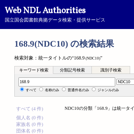
Web NDL Authorities
国立国会図書館典拠データ検索・提供サービス
168.9(NDC10) の検索結果
検索対象：統一タイトルの“168.9
”
(NDC10)
キーワード検索
分類記号検索
識別子検索
分類記号検索
すべて
名称のみ
普通件名のみ
ジャンルのみ
NDC10の分類「168.9」は統
すべて (4 件)
個人名 (0 件)
家族名 (0 件)
団体名 (0 件)