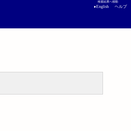
検索結果へ移動
▸
English
ヘルプ