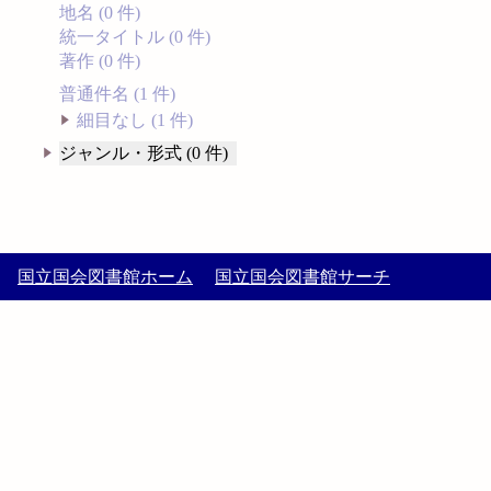
地名 (0 件)
統一タイトル (0 件)
著作 (0 件)
普通件名 (1 件)
細目なし (1 件)
ジャンル・形式 (0 件)
国立国会図書館ホーム
国立国会図書館サーチ