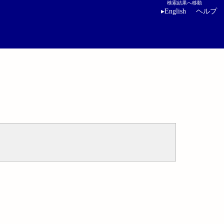
検索結果へ移動
▸
English
ヘルプ