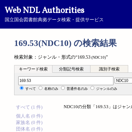
Web NDL Authorities
国立国会図書館典拠データ検索・提供サービス
169.53(NDC10) の検索結果
検索対象：ジャンル・形式の“169.53
”
(NDC10)
キーワード検索
分類記号検索
識別子検索
分類記号検索
すべて
名称のみ
普通件名のみ
ジャンルのみ
NDC10の分類「169.53」は
すべて (1 件)
個人名 (0 件)
家族名 (0 件)
団体名 (0 件)