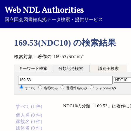
Web NDL Authorities
国立国会図書館典拠データ検索・提供サービス
169.53(NDC10) の検索結果
検索対象：著作の“169.53
”
(NDC10)
キーワード検索
分類記号検索
識別子検索
分類記号検索
すべて
名称のみ
普通件名のみ
ジャンルのみ
NDC10の分類「169.53」は著
すべて (1 件)
個人名 (0 件)
家族名 (0 件)
団体名 (0 件)