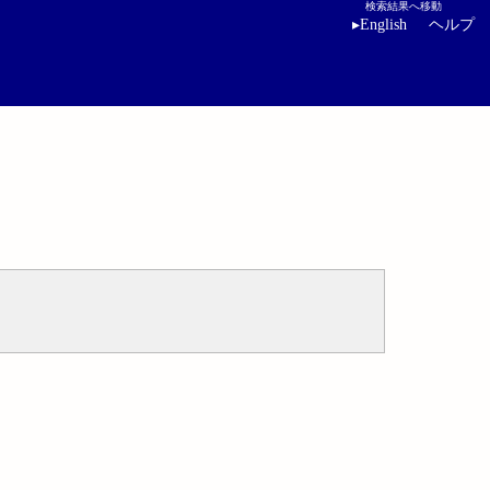
検索結果へ移動
▸
English
ヘルプ