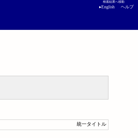
検索結果へ移動
▸
English
ヘルプ
統一タイトル