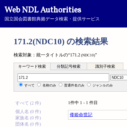
Web NDL Authorities
国立国会図書館典拠データ検索・提供サービス
171.2(NDC10) の検索結果
検索対象：統一タイトルの“171.2
”
(NDC10)
キーワード検索
分類記号検索
識別子検索
分類記号検索
すべて
名称のみ
普通件名のみ
ジャンルのみ
1件中 1 - 1 件目
すべて (2 件)
個人名 (0 件)
倭姫命世記
家族名 (0 件)
団体名 (0 件)