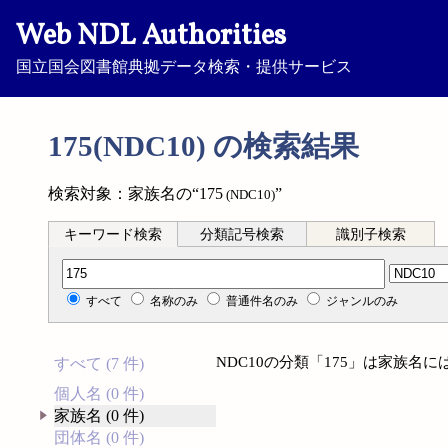
Web NDL Authorities
国立国会図書館典拠データ検索・提供サービス
175(NDC10) の検索結果
検索対象：家族名の“175
”
(NDC10)
キーワード検索
分類記号検索
識別子検索
分類記号検索
すべて
名称のみ
普通件名のみ
ジャンルのみ
NDC10の分類「175」は家族名
すべて (7 件)
個人名 (0 件)
家族名 (0 件)
団体名 (0 件)