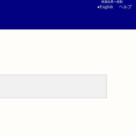
検索結果へ移動
▸
English
ヘルプ