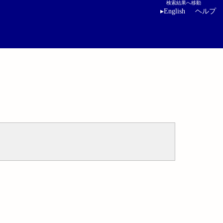
検索結果へ移動
▸
English
ヘルプ