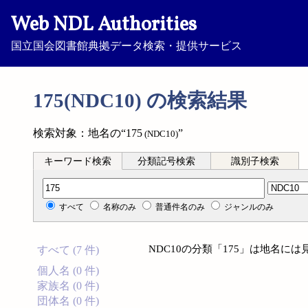
Web NDL Authorities
国立国会図書館典拠データ検索・提供サービス
175(NDC10) の検索結果
検索対象：地名の“175
”
(NDC10)
キーワード検索
分類記号検索
識別子検索
分類記号検索
すべて
名称のみ
普通件名のみ
ジャンルのみ
NDC10の分類「175」は地名に
すべて (7 件)
個人名 (0 件)
家族名 (0 件)
団体名 (0 件)