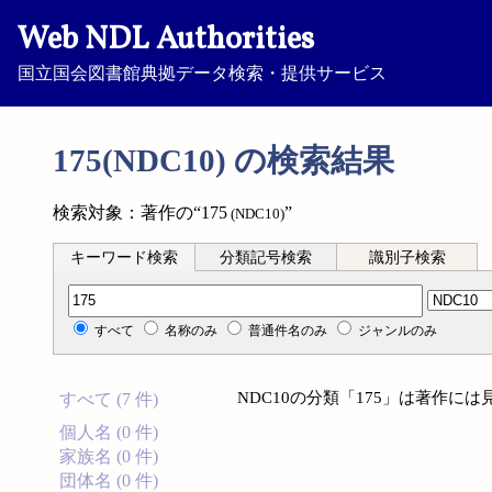
Web NDL Authorities
国立国会図書館典拠データ検索・提供サービス
175(NDC10) の検索結果
検索対象：著作の“175
”
(NDC10)
キーワード検索
分類記号検索
識別子検索
分類記号検索
すべて
名称のみ
普通件名のみ
ジャンルのみ
NDC10の分類「175」は著作に
すべて (7 件)
個人名 (0 件)
家族名 (0 件)
団体名 (0 件)