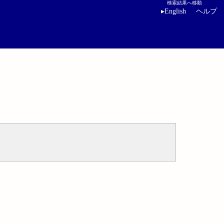
検索結果へ移動
▸
English
ヘルプ