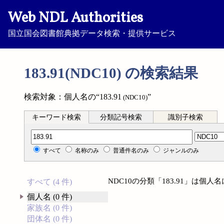
Web NDL Authorities
国立国会図書館典拠データ検索・提供サービス
183.91(NDC10) の検索結果
検索対象：個人名の“183.91
”
(NDC10)
キーワード検索
分類記号検索
識別子検索
分類記号検索
すべて
名称のみ
普通件名のみ
ジャンルのみ
NDC10の分類「183.91」は個
すべて (4 件)
個人名 (0 件)
家族名 (0 件)
団体名 (0 件)