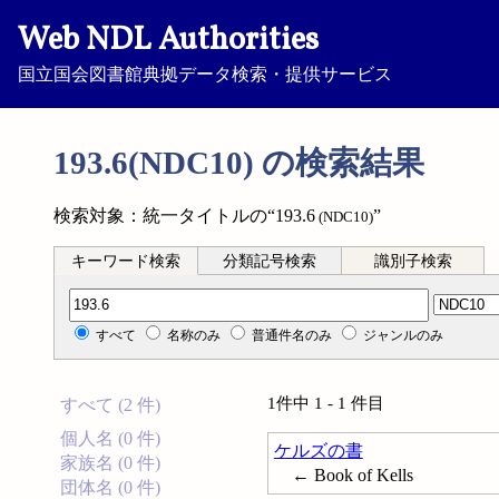
Web NDL Authorities
国立国会図書館典拠データ検索・提供サービス
193.6(NDC10) の検索結果
検索対象：統一タイトルの“193.6
”
(NDC10)
キーワード検索
分類記号検索
識別子検索
分類記号検索
すべて
名称のみ
普通件名のみ
ジャンルのみ
1件中 1 - 1 件目
すべて (2 件)
個人名 (0 件)
ケルズの書
家族名 (0 件)
← Book of Kells
団体名 (0 件)