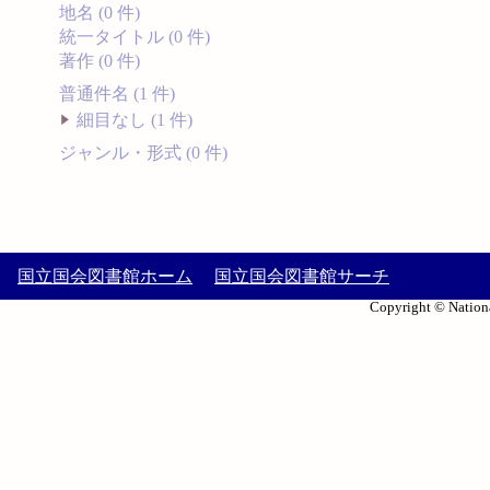
地名 (0 件)
統一タイトル (0 件)
著作 (0 件)
普通件名 (1 件)
細目なし (1 件)
ジャンル・形式 (0 件)
国立国会図書館ホーム
国立国会図書館サーチ
Copyright © Nationa