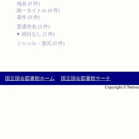
地名 (0 件)
統一タイトル (0 件)
著作 (0 件)
普通件名 (2 件)
細目なし (2 件)
ジャンル・形式 (0 件)
国立国会図書館ホーム
国立国会図書館サーチ
Copyright © Nationa