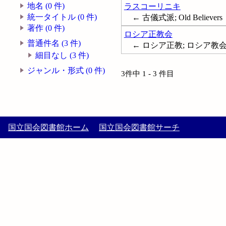
地名 (0 件)
ラスコーリニキ
統一タイトル (0 件)
← 古儀式派; Old Believers
著作 (0 件)
ロシア正教会
普通件名 (3 件)
← ロシア正教; ロシア教会; 東方正教
細目なし (3 件)
ジャンル・形式 (0 件)
3件中 1 - 3 件目
国立国会図書館ホーム
国立国会図書館サーチ