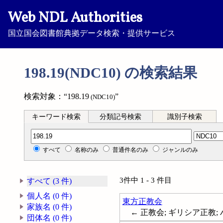
Web NDL Authorities
国立国会図書館典拠データ検索・提供サービス
198.19(NDC10) の検索結果
検索対象：“198.19
”
(NDC10)
キーワード検索
分類記号検索
識別子検索
分類記号検索
すべて
名称のみ
普通件名のみ
ジャンルのみ
3件中 1 - 3 件目
すべて (3 件)
個人名 (0 件)
東方正教会
家族名 (0 件)
← 正教会; ギリシア正教; ハリストス
団体名 (0 件)