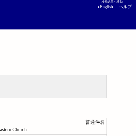
検索結果へ移動
▸
English
ヘルプ
普通件名
ern Church