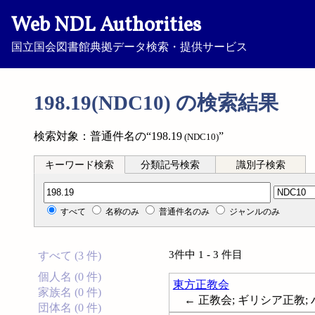
Web NDL Authorities
国立国会図書館典拠データ検索・提供サービス
198.19(NDC10) の検索結果
検索対象：普通件名の“198.19
”
(NDC10)
キーワード検索
分類記号検索
識別子検索
分類記号検索
すべて
名称のみ
普通件名のみ
ジャンルのみ
3件中 1 - 3 件目
すべて (3 件)
個人名 (0 件)
東方正教会
家族名 (0 件)
← 正教会; ギリシア正教; ハリストス
団体名 (0 件)