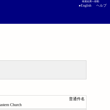
検索結果へ移動
▸
English
ヘルプ
普通件名
ern Church