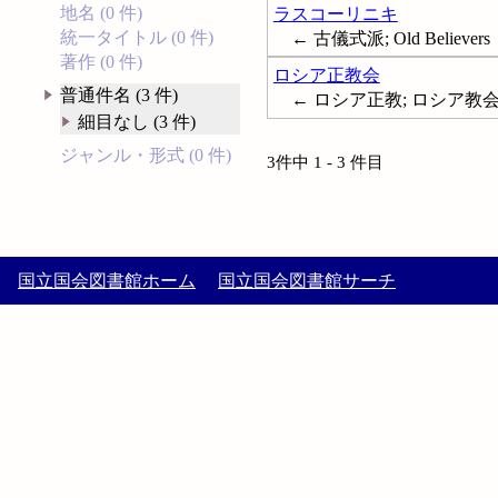
地名 (0 件)
ラスコーリニキ
統一タイトル (0 件)
← 古儀式派; Old Believers
著作 (0 件)
ロシア正教会
普通件名 (3 件)
← ロシア正教; ロシア教会; 東方正教
細目なし (3 件)
ジャンル・形式 (0 件)
3件中 1 - 3 件目
国立国会図書館ホーム
国立国会図書館サーチ