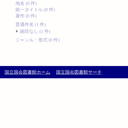
地名 (0 件)
統一タイトル (0 件)
著作 (0 件)
普通件名 (1 件)
細目なし (1 件)
ジャンル・形式 (0 件)
国立国会図書館ホーム
国立国会図書館サーチ