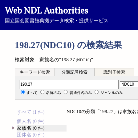
Web NDL Authorities
国立国会図書館典拠データ検索・提供サービス
198.27(NDC10) の検索結果
検索対象：家族名の“198.27
”
(NDC10)
キーワード検索
分類記号検索
識別子検索
分類記号検索
すべて
名称のみ
普通件名のみ
ジャンルのみ
NDC10の分類「198.27」は家
すべて (1 件)
個人名 (0 件)
家族名 (0 件)
団体名 (0 件)