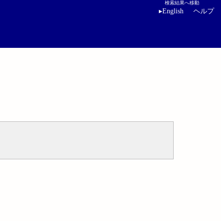
検索結果へ移動
▸
English
ヘルプ