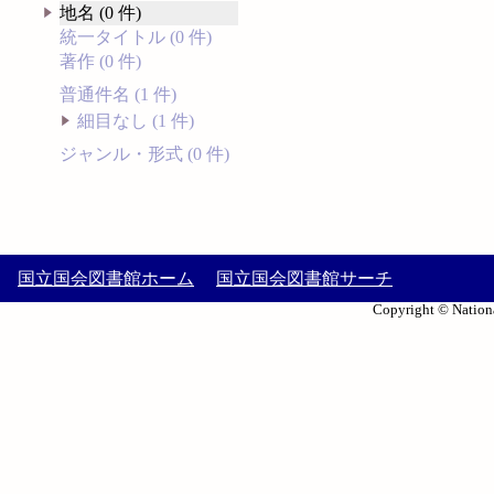
地名 (0 件)
統一タイトル (0 件)
著作 (0 件)
普通件名 (1 件)
細目なし (1 件)
ジャンル・形式 (0 件)
国立国会図書館ホーム
国立国会図書館サーチ
Copyright © Nationa