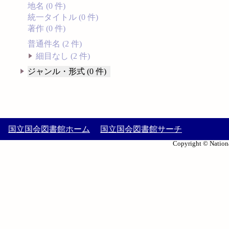
地名 (0 件)
統一タイトル (0 件)
著作 (0 件)
普通件名 (2 件)
細目なし (2 件)
ジャンル・形式 (0 件)
国立国会図書館ホーム
国立国会図書館サーチ
Copyright © Nationa