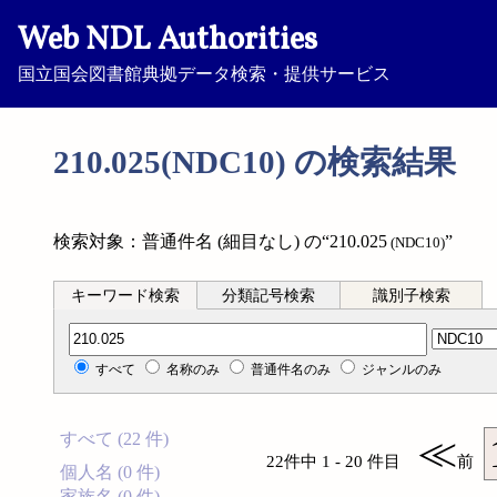
Web NDL Authorities
国立国会図書館典拠データ検索・提供サービス
210.025(NDC10) の検索結果
検索対象：普通件名 (細目なし) の“210.025
”
(NDC10)
キーワード検索
分類記号検索
識別子検索
分類記号検索
すべて
名称のみ
普通件名のみ
ジャンルのみ
すべて (22 件)
≪
22件中 1 - 20 件目
前
個人名 (0 件)
家族名 (0 件)