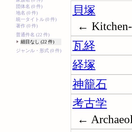
貝塚
団体名 (0 件)
地名 (0 件)
統一タイトル (0 件)
← Kitchen
著作 (0 件)
普通件名 (22 件)
瓦経
細目なし (22 件)
ジャンル・形式 (0 件)
経塚
神籠石
考古学
← Archaeo