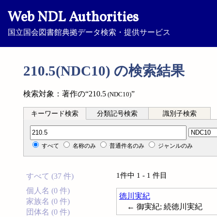
Web NDL Authorities
国立国会図書館典拠データ検索・提供サービス
210.5(NDC10) の検索結果
検索対象：著作の“210.5
”
(NDC10)
キーワード検索
分類記号検索
識別子検索
分類記号検索
すべて
名称のみ
普通件名のみ
ジャンルのみ
1件中 1 - 1 件目
すべて (37 件)
個人名 (0 件)
徳川実紀
家族名 (0 件)
← 御実紀; 続徳川実紀
団体名 (0 件)