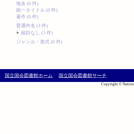
地名 (0 件)
統一タイトル (0 件)
著作 (0 件)
普通件名 (3 件)
細目なし (3 件)
ジャンル・形式 (0 件)
国立国会図書館ホーム
国立国会図書館サーチ
Copyright © Nationa