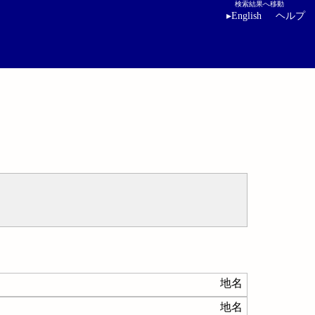
検索結果へ移動
▸
English
ヘルプ
地名
地名