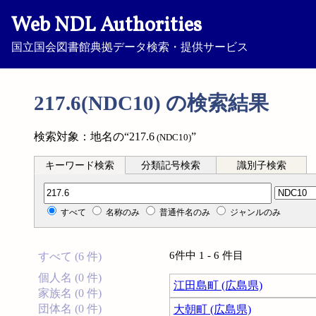
Web NDL Authorities
国立国会図書館典拠データ検索・提供サービス
217.6(NDC10) の検索結果
検索対象：地名の“217.6
”
(NDC10)
キーワード検索
分類記号検索
識別子検索
分類記号検索
すべて
名称のみ
普通件名のみ
ジャンルのみ
6件中 1 - 6 件目
すべて (6 件)
個人名 (0 件)
江田島町 (広島県)
家族名 (0 件)
団体名 (0 件)
大朝町 (広島県)