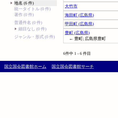
地名 (6 件)
大竹市
統一タイトル (0 件)
著作 (0 件)
海田町 (広島県)
普通件名 (0 件)
甲田町 (広島県)
細目なし (0 件)
豊町 (広島県)
ジャンル・形式 (0 件)
← 豊町; 広島県豊町
6件中 1 - 6 件目
国立国会図書館ホーム
国立国会図書館サーチ