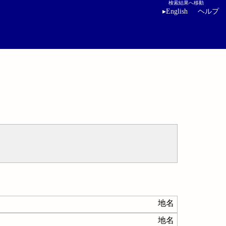
検索結果へ移動
▸
English
ヘルプ
地名
地名