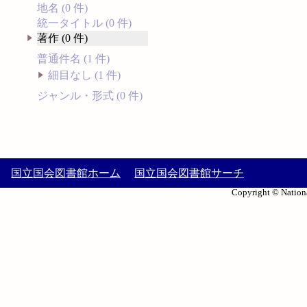
地名 (0 件)
統一タイトル (0 件)
著作 (0 件)
普通件名 (1 件)
細目なし (1 件)
ジャンル・形式 (0 件)
国立国会図書館ホーム
国立国会図書館サーチ
Copyright © Nationa