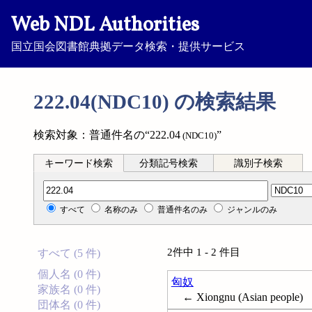
Web NDL Authorities
国立国会図書館典拠データ検索・提供サービス
222.04(NDC10) の検索結果
検索対象：普通件名の“222.04
”
(NDC10)
キーワード検索
分類記号検索
識別子検索
分類記号検索
すべて
名称のみ
普通件名のみ
ジャンルのみ
2件中 1 - 2 件目
すべて (5 件)
個人名 (0 件)
匈奴
家族名 (0 件)
← Xiongnu (Asian people)
団体名 (0 件)