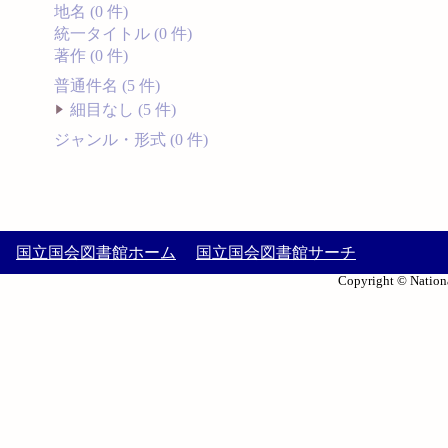
地名 (0 件)
統一タイトル (0 件)
著作 (0 件)
普通件名 (5 件)
細目なし (5 件)
ジャンル・形式 (0 件)
国立国会図書館ホーム
国立国会図書館サーチ
Copyright © Nationa